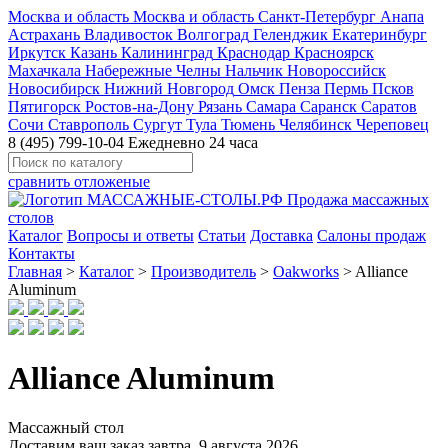
Москва и область
Москва и область
Санкт-Петербург
Анапа
Астрахань
Владивосток
Волгоград
Геленджик
Екатеринбург
Иркутск
Казань
Калининград
Краснодар
Красноярск
Махачкала
Набережные Челны
Нальчик
Новороссийск
Новосибирск
Нижний Новгород
Омск
Пенза
Пермь
Псков
Пятигорск
Ростов-на-Дону
Рязань
Самара
Саранск
Саратов
Сочи
Ставрополь
Сургут
Тула
Тюмень
Челябинск
Череповец
8 (495) 799-10-04
Ежедневно 24 часа
сравнить
отложеные
Каталог
Вопросы и ответы
Статьи
Доставка
Салоны продаж
Контакты
Главная
>
Каталог
>
Производитель
>
Oakworks
>
Alliance
Aluminum
Alliance Aluminum
Массажный стол
Доставим ваш заказ завтра,
9 августа 2026